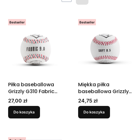
Następne produkty
Bestseller
Bestseller
Piłka baseballowa
Miękka piłka
Grizzly G310 Fabric
baseballowa Grizzly
Cover 9.0
G302 Soft 8.5
Cena
Cena
27,00 zł
24,75 zł
Do koszyka
Do koszyka