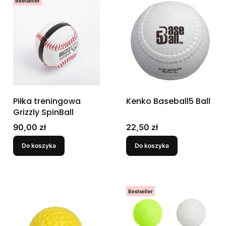
Bestseller
Piłka treningowa
Kenko Baseball5 Ball
Grizzly SpinBall
Cena
Cena
90,00 zł
22,50 zł
Do koszyka
Do koszyka
Bestseller