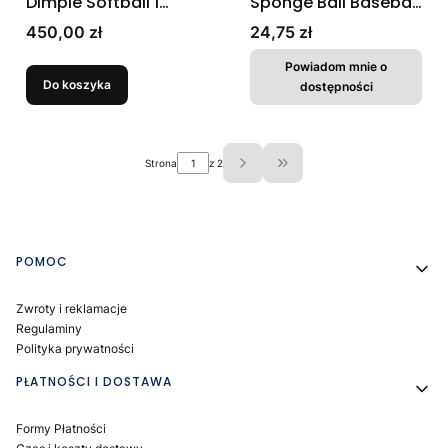
Dimple Softball 1
Sponge Ball Baseball
Dozen
- gąbkowa piłka
Cena
Cena
450,00 zł
24,75 zł
Powiadom mnie o
Do koszyka
dostępności
Strona
z 2
Przejdź do ostatniej strony
Linki w stopce
POMOC
Zwroty i reklamacje
Regulaminy
Polityka prywatności
PŁATNOŚCI I DOSTAWA
Formy Płatności