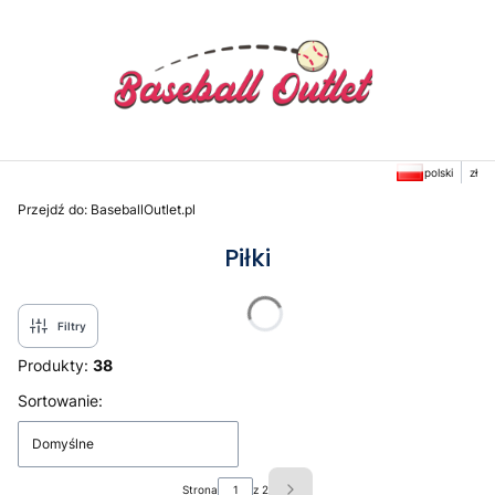
polski
zł
Przejdź do:
BaseballOutlet.pl
Piłki
Filtry
Produkty:
38
Lista produktów
Sortowanie:
Domyślne
Strona
z 2