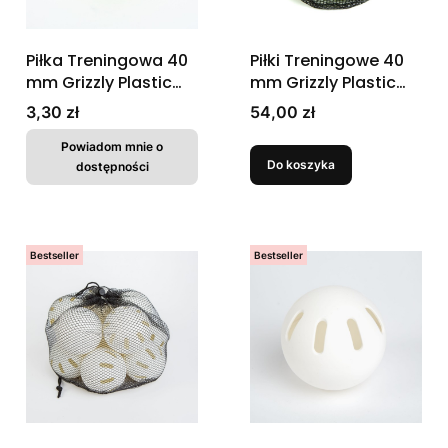
Piłka Treningowa 40
Piłki Treningowe 40
mm Grizzly Plastic
mm Grizzly Plastic
Perforated Training
Perforated Training
Cena
Cena
3,30 zł
54,00 zł
Ball (1 szt.)
Ball (20 szt.)
Powiadom mnie o
Do koszyka
dostępności
Bestseller
Bestseller