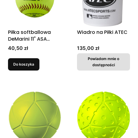
Piłka softballowa
Wiadro na Piłki ATEC
DeMarini 11" ASA
Razzo Plus Slowpitch
Cena
Cena
40,50 zł
135,00 zł
Synthetic
Powiadom mnie o
Do koszyka
dostępności