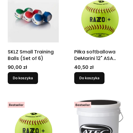
SKLZ Small Training
Piłka softballowa
Balls (Set of 6)
DeMarini 12" ASA
Razzo Plus Slowpitch
Cena
Cena
90,00 zł
40,50 zł
Synthetic
Do koszyka
Do koszyka
Bestseller
Bestseller