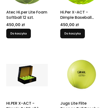
Atec Hi.per Lite Foam
Hi.Per X-ACT -
Softball 12 szt.
Dimple Baseball
(tuzin)
Cena
Cena
450,00 zł
450,00 zł
Do koszyka
Do koszyka
HI.PER X-ACT -
Jugs Lite Flite