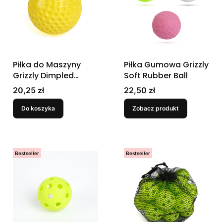
Piłka do Maszyny
Piłka Gumowa Grizzly
Grizzly Dimpled
Soft Rubber Ball
Pitching Machine
Cena
Cena
20,25 zł
22,50 zł
Baseball
Do koszyka
Zobacz produkt
Bestseller
Bestseller