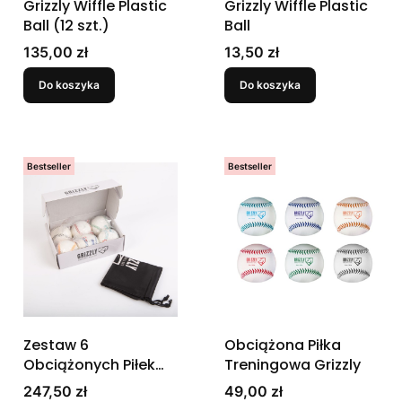
Grizzly Wiffle Plastic
Grizzly Wiffle Plastic
Ball (12 szt.)
Ball
Cena
Cena
135,00 zł
13,50 zł
Do koszyka
Do koszyka
Bestseller
Bestseller
Zestaw 6
Obciążona Piłka
Obciążonych Piłek
Treningowa Grizzly
Grizzly Weighted
Cena
Cena
247,50 zł
49,00 zł