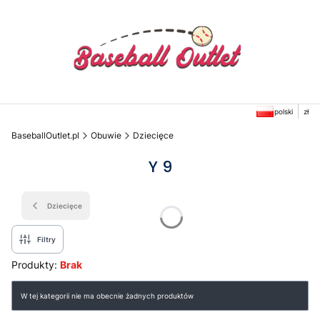
polski
zł
BaseballOutlet.pl
Obuwie
Dziecięce
Y 9
Dziecięce
Filtry
Produkty:
Brak
Lista produktów
W tej kategorii nie ma obecnie żadnych produktów