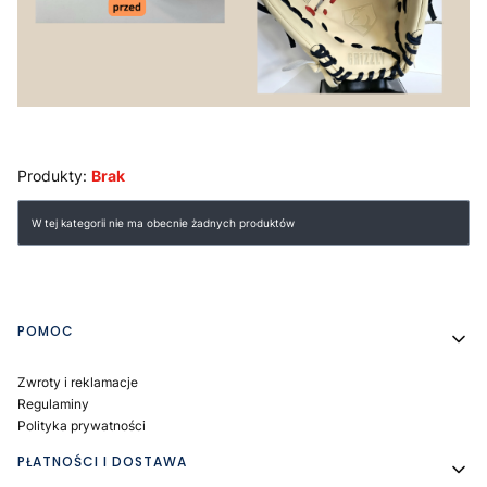
Produkty:
Brak
Lista produktów
W tej kategorii nie ma obecnie żadnych produktów
Linki w stopce
POMOC
Zwroty i reklamacje
Regulaminy
Polityka prywatności
PŁATNOŚCI I DOSTAWA