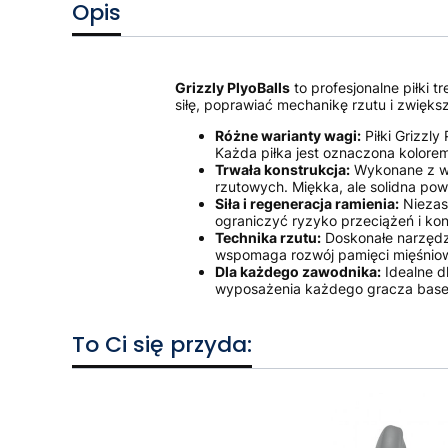
Opis
Grizzly PlyoBalls
to profesjonalne piłki 
siłę, poprawiać mechanikę rzutu i zwięk
Różne warianty wagi:
Piłki Grizzly
Każda piłka jest oznaczona kolorem 
Trwała konstrukcja:
Wykonane z wy
rzutowych. Miękka, ale solidna po
Siła i regeneracja ramienia:
Niezast
ograniczyć ryzyko przeciążeń i kon
Technika rzutu:
Doskonałe narzędzi
wspomaga rozwój pamięci mięśniow
Dla każdego zawodnika:
Idealne d
wyposażenia każdego gracza baseb
To Ci się przyda: