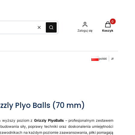
Produkty w kosz
Wyczyść
Szukaj
Zaloguj się
Koszyk
polski
zł
izzly Plyo Balls (70 mm)
na wyższy poziom z
Grizzly PlyoBalls
– profesjonalnym zestawem
budowania siły, poprawy techniki oraz doskonalenia umiejętności
o zawodnikach na każdym poziomie zaawansowania, piłki pomagają