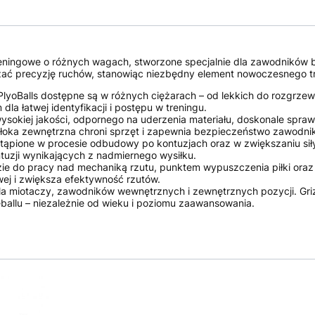
treningowe o różnych wagach, stworzone specjalnie dla zawodników ba
szać precyzję ruchów, stanowiąc niezbędny element nowoczesnego t
 PlyoBalls dostępne są w różnych ciężarach – od lekkich do rozgrzewk
dla łatwej identyfikacji i postępu w treningu.
sokiej jakości, odpornego na uderzenia materiału, doskonale spra
włoka zewnętrzna chroni sprzęt i zapewnia bezpieczeństwo zawodni
ąpione w procesie odbudowy po kontuzjach oraz w zwiększaniu siły
tuzji wynikających z nadmiernego wysiłku.
e do pracy nad mechaniką rzutu, punktem wypuszczenia piłki oraz
ej i zwiększa efektywność rzutów.
la miotaczy, zawodników wewnętrznych i zewnętrznych pozycji. Gri
allu – niezależnie od wieku i poziomu zaawansowania.