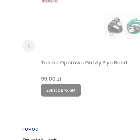
Bestseller
Taśma Oporowa Grizzly Plyo Band
Cena
99,00 zł
Zobacz produkt
Linki w stopce
POMOC
Zwroty i reklamacje