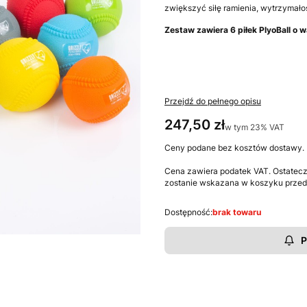
zwiększyć siłę ramienia, wytrzymało
Zestaw zawiera 6 piłek PlyoBall o 
Przejdź do pełnego opisu
Cena
247,50 zł
w tym 23% VAT
w tym
23%
VAT
Ceny podane bez kosztów dostawy.
Cena zawiera podatek VAT. Ostateczn
zostanie wskazana w koszyku przed
Dostępność:
brak towaru
P