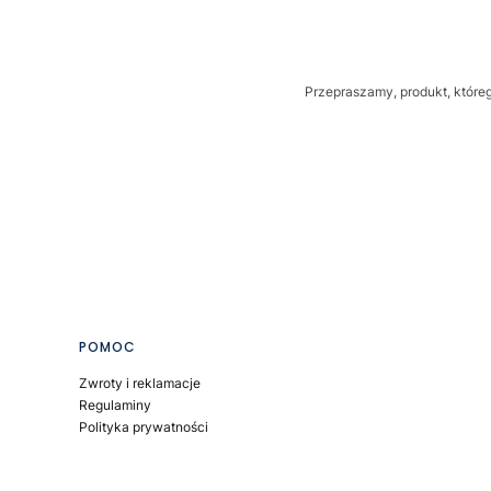
Przepraszamy, produkt, któreg
Linki w stopce
POMOC
Zwroty i reklamacje
Regulaminy
Polityka prywatności